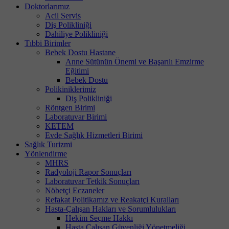
Doktorlarımız
Acil Servis
Diş Polikliniği
Dahiliye Polikliniği
Tıbbi Birimler
Bebek Dostu Hastane
Anne Sütünün Önemi ve Başarılı Emzirme
Eğitimi
Bebek Dostu
Polikiniklerimiz
Diş Polikliniği
Röntgen Birimi
Laboratuvar Birimi
KETEM
Evde Sağlık Hizmetleri Birimi
Sağlık Turizmi
Yönlendirme
MHRS
Radyoloji Rapor Sonuçları
Laboratuvar Tetkik Sonuçları
Nöbetçi Eczaneler
Refakat Politikamız ve Reakatçi Kuralları
Hasta-Çalışan Hakları ve Sorumlulukları
Hekim Seçme Hakkı
Hasta Çalışan Güvenliği Yönetmeliği