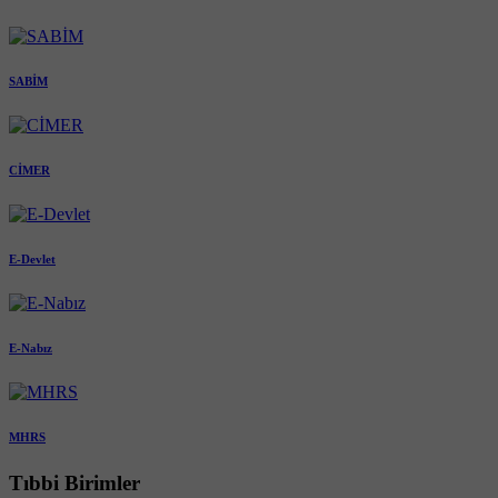
SABİM
CİMER
E-Devlet
E-Nabız
MHRS
Tıbbi Birimler