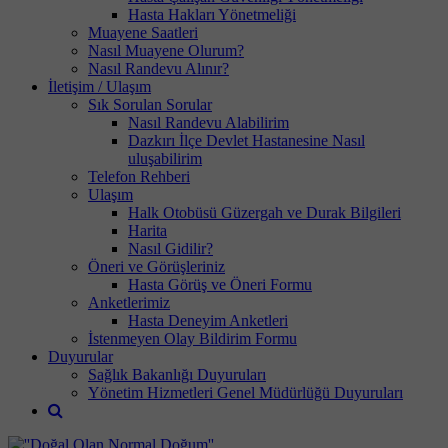
Hasta Hakları Yönetmeliği
Muayene Saatleri
Nasıl Muayene Olurum?
Nasıl Randevu Alınır?
İletişim / Ulaşım
Sık Sorulan Sorular
Nasıl Randevu Alabilirim
Dazkırı İlçe Devlet Hastanesine Nasıl
uluşabilirim
Telefon Rehberi
Ulaşım
Halk Otobüsü Güzergah ve Durak Bilgileri
Harita
Nasıl Gidilir?
Öneri ve Görüşleriniz
Hasta Görüş ve Öneri Formu
Anketlerimiz
Hasta Deneyim Anketleri
İstenmeyen Olay Bildirim Formu
Duyurular
Sağlık Bakanlığı Duyuruları
Yönetim Hizmetleri Genel Müdürlüğü Duyuruları