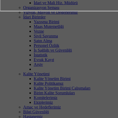
İdari ve Mali Hiz. Müdürü
Organizasyon Şeması
Vizyon, Misyon ve Değerlerimiz
İdari Birimler
Yazışma Birimi
Maaş Mutemetliği
Vezne
Sivil Savunma
Satın Alma
Personel Özlük
İş Sağlığı ve Güvenliği
İstatistik
Evrak Kayıt
Arşiv
Kalite Yönetimi
Kalite Yönetim Birimi
Kalite Politikamız
Kalite Yönetim Birimi Çalışmaları
Birim Kalite Sorumluları
Komitelerimiz
Ekiplerimiz
Amaç ve Hedeflerimiz
Bilgi Güvenliği
Hastanemiz