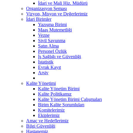
İdari ve Mali Hiz. Müdürü
Organizasyon Şeması
Vizyon, Misyon ve Değerlerimiz
İdari Birimler
Yazışma Birimi
Maaş Mutemetliği
Vezne
Sivil Savunma
Satın Alma
Personel Özlük
İş Sağlığı ve Güvenliği
İstatistik
Evrak Kayıt
Arşiv
Kalite Yönetimi
Kalite Yönetim Birimi
Kalite Politikamız
Kalite Yönetim Birimi Çalışmaları
Birim Kalite Sorumluları
Komitelerimiz
Ekiplerimiz
Amaç ve Hedeflerimiz
Bilgi Güvenliği
Hastanemiz