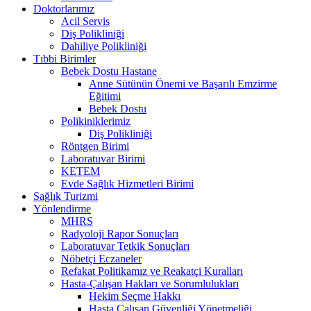
Doktorlarımız
Acil Servis
Diş Polikliniği
Dahiliye Polikliniği
Tıbbi Birimler
Bebek Dostu Hastane
Anne Sütünün Önemi ve Başarılı Emzirme
Eğitimi
Bebek Dostu
Polikiniklerimiz
Diş Polikliniği
Röntgen Birimi
Laboratuvar Birimi
KETEM
Evde Sağlık Hizmetleri Birimi
Sağlık Turizmi
Yönlendirme
MHRS
Radyoloji Rapor Sonuçları
Laboratuvar Tetkik Sonuçları
Nöbetçi Eczaneler
Refakat Politikamız ve Reakatçi Kuralları
Hasta-Çalışan Hakları ve Sorumlulukları
Hekim Seçme Hakkı
Hasta Çalışan Güvenliği Yönetmeliği