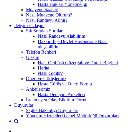
Hasta Hakları Yönetmeliği
Muayene Saatleri
Nasıl Muayene Olurum?
Nasıl Randevu Alınır?
İletişim / Ulaşım
Sık Sorulan Sorular
Nasıl Randevu Alabilirim
Dazkırı İlçe Devlet Hastanesine Nasıl
uluşabilirim
Telefon Rehberi
Ulaşım
Halk Otobüsü Güzergah ve Durak Bilgileri
Harita
Nasıl Gidilir?
Öneri ve Görüşleriniz
Hasta Görüş ve Öneri Formu
Anketlerimiz
Hasta Deneyim Anketleri
İstenmeyen Olay Bildirim Formu
Duyurular
Sağlık Bakanlığı Duyuruları
Yönetim Hizmetleri Genel Müdürlüğü Duyuruları