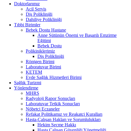
Doktorlarımız
Acil Servis
Diş Polikliniği
Dahiliye Polikliniği
Tıbbi Birimler
Bebek Dostu Hastane
Anne Sütünün Önemi ve Başarılı Emzirme
Eğitimi
Bebek Dostu
Polikiniklerimiz
Diş Polikliniği
Röntgen Birimi
Laboratuvar Birimi
KETEM
Evde Sağlık Hizmetleri Birimi
Sağlık Turizmi
Yönlendirme
MHRS
Radyoloji Rapor Sonuçları
Laboratuvar Tetkik Sonuçları
Nöbetçi Eczaneler
Refakat Politikamız ve Reakatçi Kuralları
Hasta-Çalışan Hakları ve Sorumlulukları
Hekim Seçme Hakkı
Hasta Çalışan Güvenliği Yönetmeliği