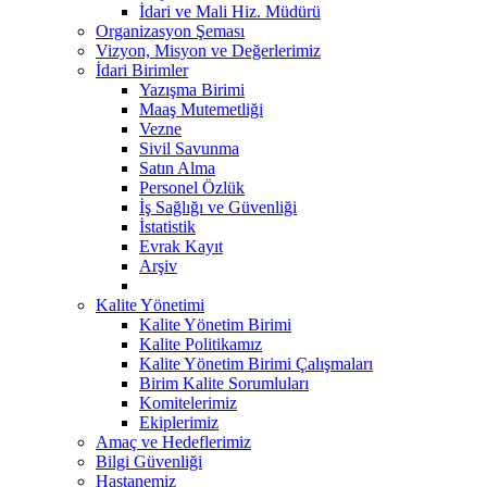
İdari ve Mali Hiz. Müdürü
Organizasyon Şeması
Vizyon, Misyon ve Değerlerimiz
İdari Birimler
Yazışma Birimi
Maaş Mutemetliği
Vezne
Sivil Savunma
Satın Alma
Personel Özlük
İş Sağlığı ve Güvenliği
İstatistik
Evrak Kayıt
Arşiv
Kalite Yönetimi
Kalite Yönetim Birimi
Kalite Politikamız
Kalite Yönetim Birimi Çalışmaları
Birim Kalite Sorumluları
Komitelerimiz
Ekiplerimiz
Amaç ve Hedeflerimiz
Bilgi Güvenliği
Hastanemiz