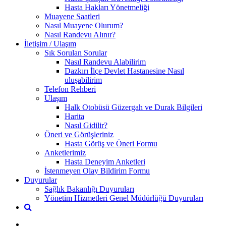
Hasta Hakları Yönetmeliği
Muayene Saatleri
Nasıl Muayene Olurum?
Nasıl Randevu Alınır?
İletişim / Ulaşım
Sık Sorulan Sorular
Nasıl Randevu Alabilirim
Dazkırı İlçe Devlet Hastanesine Nasıl
uluşabilirim
Telefon Rehberi
Ulaşım
Halk Otobüsü Güzergah ve Durak Bilgileri
Harita
Nasıl Gidilir?
Öneri ve Görüşleriniz
Hasta Görüş ve Öneri Formu
Anketlerimiz
Hasta Deneyim Anketleri
İstenmeyen Olay Bildirim Formu
Duyurular
Sağlık Bakanlığı Duyuruları
Yönetim Hizmetleri Genel Müdürlüğü Duyuruları