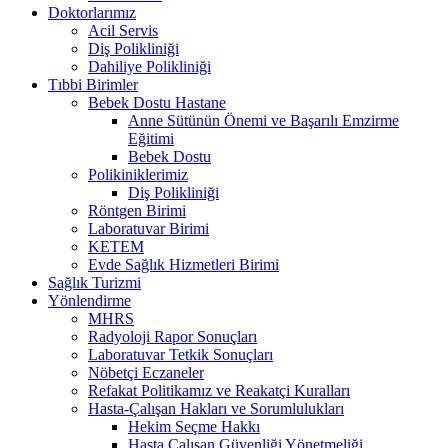
Doktorlarımız
Acil Servis
Diş Polikliniği
Dahiliye Polikliniği
Tıbbi Birimler
Bebek Dostu Hastane
Anne Sütünün Önemi ve Başarılı Emzirme
Eğitimi
Bebek Dostu
Polikiniklerimiz
Diş Polikliniği
Röntgen Birimi
Laboratuvar Birimi
KETEM
Evde Sağlık Hizmetleri Birimi
Sağlık Turizmi
Yönlendirme
MHRS
Radyoloji Rapor Sonuçları
Laboratuvar Tetkik Sonuçları
Nöbetçi Eczaneler
Refakat Politikamız ve Reakatçi Kuralları
Hasta-Çalışan Hakları ve Sorumlulukları
Hekim Seçme Hakkı
Hasta Çalışan Güvenliği Yönetmeliği