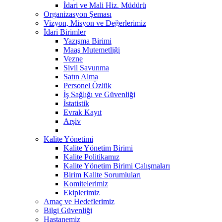
İdari ve Mali Hiz. Müdürü
Organizasyon Şeması
Vizyon, Misyon ve Değerlerimiz
İdari Birimler
Yazışma Birimi
Maaş Mutemetliği
Vezne
Sivil Savunma
Satın Alma
Personel Özlük
İş Sağlığı ve Güvenliği
İstatistik
Evrak Kayıt
Arşiv
Kalite Yönetimi
Kalite Yönetim Birimi
Kalite Politikamız
Kalite Yönetim Birimi Çalışmaları
Birim Kalite Sorumluları
Komitelerimiz
Ekiplerimiz
Amaç ve Hedeflerimiz
Bilgi Güvenliği
Hastanemiz