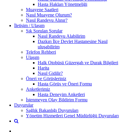
Hasta Hakları Yönetmeliği
Muayene Saatleri
Nasıl Muayene Olurum?
Nasıl Randevu Alınır?
İletişim / Ulaşım
Sık Sorulan Sorular
Nasıl Randevu Alabilirim
Dazkırı İlçe Devlet Hastanesine Nasıl
uluşabilirim
Telefon Rehberi
Ulaşım
Halk Otobüsü Güzergah ve Durak Bilgileri
Harita
Nasıl Gidilir?
Öneri ve Görüşleriniz
Hasta Görüş ve Öneri Formu
Anketlerimiz
Hasta Deneyim Anketleri
İstenmeyen Olay Bildirim Formu
Duyurular
Sağlık Bakanlığı Duyuruları
Yönetim Hizmetleri Genel Müdürlüğü Duyuruları