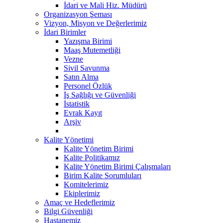
İdari ve Mali Hiz. Müdürü
Organizasyon Şeması
Vizyon, Misyon ve Değerlerimiz
İdari Birimler
Yazışma Birimi
Maaş Mutemetliği
Vezne
Sivil Savunma
Satın Alma
Personel Özlük
İş Sağlığı ve Güvenliği
İstatistik
Evrak Kayıt
Arşiv
Kalite Yönetimi
Kalite Yönetim Birimi
Kalite Politikamız
Kalite Yönetim Birimi Çalışmaları
Birim Kalite Sorumluları
Komitelerimiz
Ekiplerimiz
Amaç ve Hedeflerimiz
Bilgi Güvenliği
Hastanemiz