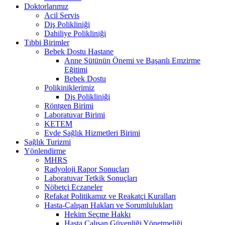
Doktorlarımız
Acil Servis
Diş Polikliniği
Dahiliye Polikliniği
Tıbbi Birimler
Bebek Dostu Hastane
Anne Sütünün Önemi ve Başarılı Emzirme
Eğitimi
Bebek Dostu
Polikiniklerimiz
Diş Polikliniği
Röntgen Birimi
Laboratuvar Birimi
KETEM
Evde Sağlık Hizmetleri Birimi
Sağlık Turizmi
Yönlendirme
MHRS
Radyoloji Rapor Sonuçları
Laboratuvar Tetkik Sonuçları
Nöbetçi Eczaneler
Refakat Politikamız ve Reakatçi Kuralları
Hasta-Çalışan Hakları ve Sorumlulukları
Hekim Seçme Hakkı
Hasta Çalışan Güvenliği Yönetmeliği