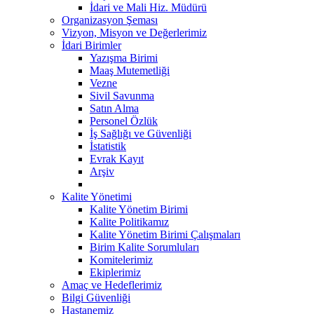
İdari ve Mali Hiz. Müdürü
Organizasyon Şeması
Vizyon, Misyon ve Değerlerimiz
İdari Birimler
Yazışma Birimi
Maaş Mutemetliği
Vezne
Sivil Savunma
Satın Alma
Personel Özlük
İş Sağlığı ve Güvenliği
İstatistik
Evrak Kayıt
Arşiv
Kalite Yönetimi
Kalite Yönetim Birimi
Kalite Politikamız
Kalite Yönetim Birimi Çalışmaları
Birim Kalite Sorumluları
Komitelerimiz
Ekiplerimiz
Amaç ve Hedeflerimiz
Bilgi Güvenliği
Hastanemiz