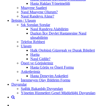
Hasta Hakları Yönetmeliği
Muayene Saatleri
Nasıl Muayene Olurum?
Nasıl Randevu Alınır?
İletişim / Ulaşım
Sık Sorulan Sorular
Nasıl Randevu Alabilirim
Dazkırı İlçe Devlet Hastanesine Nasıl
uluşabilirim
Telefon Rehberi
Ulaşım
Halk Otobüsü Güzergah ve Durak Bilgileri
Harita
Nasıl Gidilir?
Öneri ve Görüşleriniz
Hasta Görüş ve Öneri Formu
Anketlerimiz
Hasta Deneyim Anketleri
İstenmeyen Olay Bildirim Formu
Duyurular
Sağlık Bakanlığı Duyuruları
Yönetim Hizmetleri Genel Müdürlüğü Duyuruları