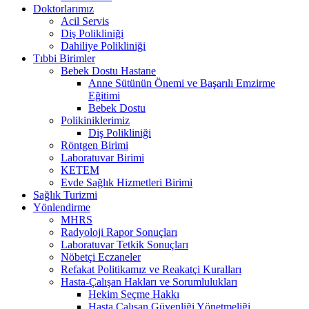
Doktorlarımız
Acil Servis
Diş Polikliniği
Dahiliye Polikliniği
Tıbbi Birimler
Bebek Dostu Hastane
Anne Sütünün Önemi ve Başarılı Emzirme
Eğitimi
Bebek Dostu
Polikiniklerimiz
Diş Polikliniği
Röntgen Birimi
Laboratuvar Birimi
KETEM
Evde Sağlık Hizmetleri Birimi
Sağlık Turizmi
Yönlendirme
MHRS
Radyoloji Rapor Sonuçları
Laboratuvar Tetkik Sonuçları
Nöbetçi Eczaneler
Refakat Politikamız ve Reakatçi Kuralları
Hasta-Çalışan Hakları ve Sorumlulukları
Hekim Seçme Hakkı
Hasta Çalışan Güvenliği Yönetmeliği