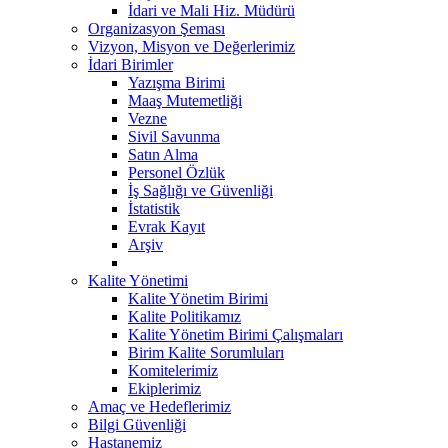
İdari ve Mali Hiz. Müdürü
Organizasyon Şeması
Vizyon, Misyon ve Değerlerimiz
İdari Birimler
Yazışma Birimi
Maaş Mutemetliği
Vezne
Sivil Savunma
Satın Alma
Personel Özlük
İş Sağlığı ve Güvenliği
İstatistik
Evrak Kayıt
Arşiv
Kalite Yönetimi
Kalite Yönetim Birimi
Kalite Politikamız
Kalite Yönetim Birimi Çalışmaları
Birim Kalite Sorumluları
Komitelerimiz
Ekiplerimiz
Amaç ve Hedeflerimiz
Bilgi Güvenliği
Hastanemiz