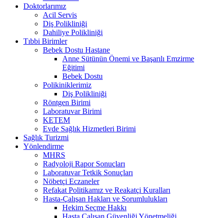
Doktorlarımız
Acil Servis
Diş Polikliniği
Dahiliye Polikliniği
Tıbbi Birimler
Bebek Dostu Hastane
Anne Sütünün Önemi ve Başarılı Emzirme
Eğitimi
Bebek Dostu
Polikiniklerimiz
Diş Polikliniği
Röntgen Birimi
Laboratuvar Birimi
KETEM
Evde Sağlık Hizmetleri Birimi
Sağlık Turizmi
Yönlendirme
MHRS
Radyoloji Rapor Sonuçları
Laboratuvar Tetkik Sonuçları
Nöbetçi Eczaneler
Refakat Politikamız ve Reakatçi Kuralları
Hasta-Çalışan Hakları ve Sorumlulukları
Hekim Seçme Hakkı
Hasta Çalışan Güvenliği Yönetmeliği