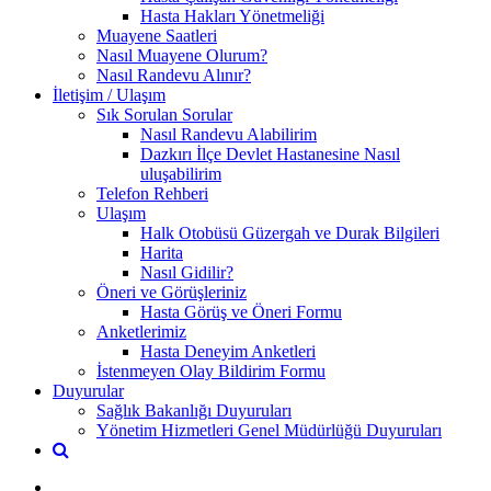
Hasta Hakları Yönetmeliği
Muayene Saatleri
Nasıl Muayene Olurum?
Nasıl Randevu Alınır?
İletişim / Ulaşım
Sık Sorulan Sorular
Nasıl Randevu Alabilirim
Dazkırı İlçe Devlet Hastanesine Nasıl
uluşabilirim
Telefon Rehberi
Ulaşım
Halk Otobüsü Güzergah ve Durak Bilgileri
Harita
Nasıl Gidilir?
Öneri ve Görüşleriniz
Hasta Görüş ve Öneri Formu
Anketlerimiz
Hasta Deneyim Anketleri
İstenmeyen Olay Bildirim Formu
Duyurular
Sağlık Bakanlığı Duyuruları
Yönetim Hizmetleri Genel Müdürlüğü Duyuruları