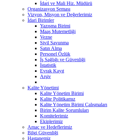
İdari ve Mali Hiz. Müdürü
Organizasyon Şeması
Vizyon, Misyon ve Değerlerimiz
İdari Birimler
Yazışma Birimi
Maaş Mutemetliği
Vezne
Sivil Savunma
Satın Alma
Personel Özlük
İş Sağlığı ve Güvenliği
İstatistik
Evrak Kayıt
Arşiv
Kalite Yönetimi
Kalite Yönetim Birimi
Kalite Politikamız
Kalite Yönetim Birimi Çalışmaları
Birim Kalite Sorumluları
Komitelerimiz
Ekiplerimiz
Amaç ve Hedeflerimiz
Bilgi Güvenliği
Hastanemiz