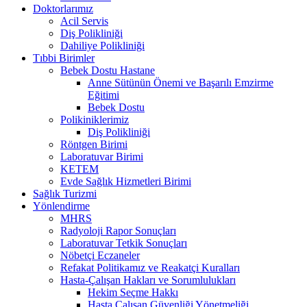
Doktorlarımız
Acil Servis
Diş Polikliniği
Dahiliye Polikliniği
Tıbbi Birimler
Bebek Dostu Hastane
Anne Sütünün Önemi ve Başarılı Emzirme
Eğitimi
Bebek Dostu
Polikiniklerimiz
Diş Polikliniği
Röntgen Birimi
Laboratuvar Birimi
KETEM
Evde Sağlık Hizmetleri Birimi
Sağlık Turizmi
Yönlendirme
MHRS
Radyoloji Rapor Sonuçları
Laboratuvar Tetkik Sonuçları
Nöbetçi Eczaneler
Refakat Politikamız ve Reakatçi Kuralları
Hasta-Çalışan Hakları ve Sorumlulukları
Hekim Seçme Hakkı
Hasta Çalışan Güvenliği Yönetmeliği